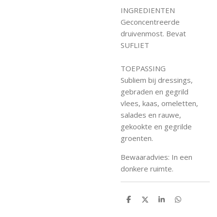
INGREDIENTEN
Geconcentreerde
druivenmost. Bevat
SUFLIET
TOEPASSING
Subliem bij dressings,
gebraden en gegrild
vlees, kaas, omeletten,
salades en rauwe,
gekookte en gegrilde
groenten.
Bewaaradvies: In een
donkere ruimte.
D
D
S
D
e
e
h
e
l
e
a
l