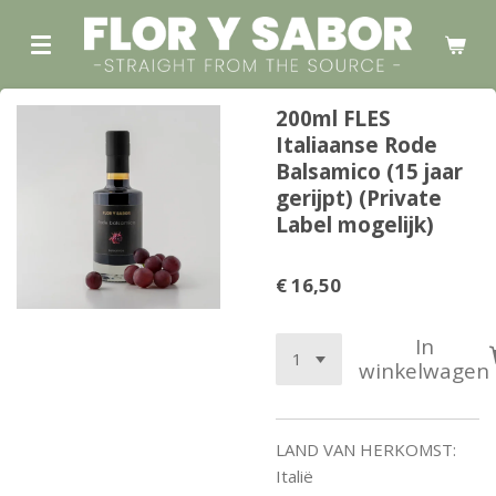
Ga
direct
naar
de
200ml FLES
hoofdinhoud
Italiaanse Rode
Balsamico (15 jaar
gerijpt) (Private
Label mogelijk)
€ 16,50
In
winkelwagen
LAND VAN HERKOMST:
Italië