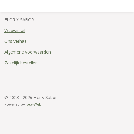
e
l
r
e
n
e
n
FLOR Y SABOR
Webwinkel
Ons verhaal
Algemene voorwaarden
Zakelijk bestellen
© 2023 - 2026 Flor y Sabor
Powered by
JouwWeb