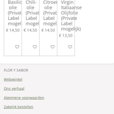
Basilicum-
Chili-
Citroen-
Virgin
olie
olie
olie
Italiaanse
(Private
(Private
(Private
Olijfolie
Label
Label
Label
(Private
mogelijk)
mogelijk)
mogelijk)
Label
mogelijk)
€ 14,50
€ 14,50
€ 14,50
€ 13,50
In winkelwagen
In winkelwagen
In winkelwagen
In winkelwagen
FLOR Y SABOR
Webwinkel
Ons verhaal
Algemene voorwaarden
Zakelijk bestellen