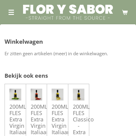
Ga
direct
naar
de
hoofdinhoud
Winkelwagen
Er zitten geen artikelen (meer) in de winkelwagen.
Bekijk ook eens
200ML
200ML
200ML
200ML
FLES
FLES
FLES
FLES
Extra
Extra
Extra
Classico
Virgin
Virgin
Virgin
-
Italiaanse
Italiaanse
Italiaanse
Extra