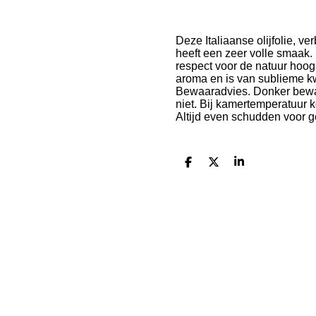
Deze Italiaanse olijfolie, v
heeft een zeer volle smaak. 
respect voor de natuur hoog
aroma en is van sublieme kwa
Bewaaradvies. Donker bewaren
niet. Bij kamertemperatuur ko
Altijd even schudden voor g
D
D
S
e
e
h
l
e
a
e
l
r
n
e