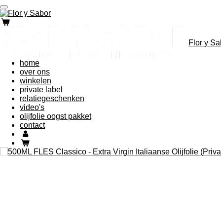
Ga
direct
naar
de
Flor y Sa
hoofdinhoud
home
over ons
winkelen
private label
relatiegeschenken
video's
olijfolie oogst pakket
contact