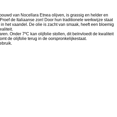
erbouwd van Nocellara Etnea olijven, is grassig en helder en
Proef de Italiaanse zon!
Door hun traditionele werkwijze staat
 in het vaandel. De olie is zacht van smaak, heeft een bloemig
liteit.
. Onder 7ºC kan olijfolie stollen, dit beïnvloedt de kwaliteit
mt de olijfolie terug in de oorspronkelijkestaat.
ebruik.